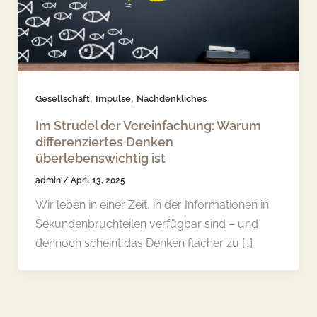
,
,
Gesellschaft
Impulse
Nachdenkliches
Im Strudel der Vereinfachung: Warum
differenziertes Denken
überlebenswichtig ist
admin
/
April 13, 2025
Wir leben in einer Zeit, in der Informationen in
Sekundenbruchteilen verfügbar sind – und
dennoch scheint das Denken flacher zu […]