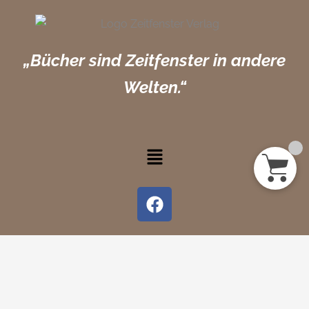
„Bücher sind Zeitfenster in andere
Welten.“
Menü
F
a
c
e
b
o
o