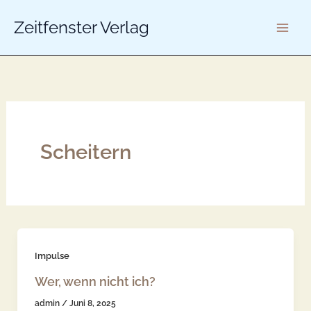
K
Zum
a
Zeitfenster Verlag
Inhalt
t
springen
e
g
o
r
i
e
n
Scheitern
Impulse
Wer, wenn nicht ich?
admin
/
Juni 8, 2025